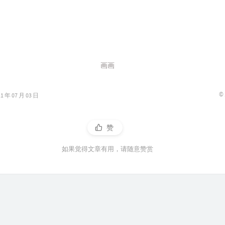
画画
©
年 07 月 03 日
赞
如果觉得文章有用，请随意赞赏