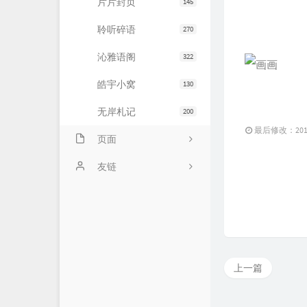
片片封页
145
聆听碎语
270
沁雅语阁
322
皓宇小窝
130
无岸札记
200
最后修改：2011 
页面
友情链接
友链
文章归档
JiaYu Blog
推荐主机
谷子猫的博客
关于博客
有个博客
上一篇