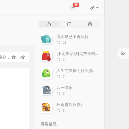
新
热
最
随
门
新
机
文
评
文
博客早已不再流行
章
论
章
评
11
论
数：
[不定期活动]免费送域名或空间
享到：
评
9
论
数：
人生的抉择为什么都这么让人无奈？
评
7
论
数：
六一快乐
评
6
论
数：
坏蓬喜欢摔东西
评
5
论
数：
博客信息