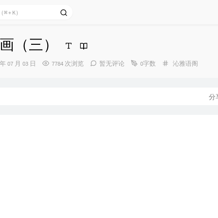
画（三）
分
 年 07 月 03 日
7784 次浏览
暂无评论
0字数
沁雅语阁
类：
分