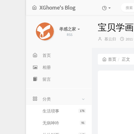
XGhome's Blog
宝贝学画
孝感之家
RSS
博
发
慕云归
2011
主：
布
时
间：
首页
首页
正文
相册
留言
分类
生活琐事
176
无病呻吟
91