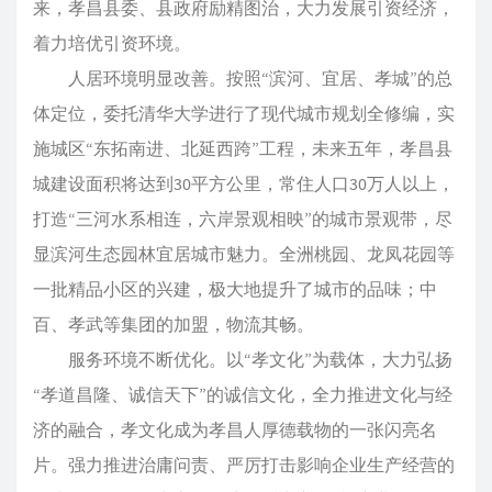
来，孝昌县委、县政府励精图治，大力发展引资经济，
着力培优引资环境。
人居环境明显改善。按照“滨河、宜居、孝城”的总
体定位，委托清华大学进行了现代城市规划全修编，实
施城区“东拓南进、北延西跨”工程，未来五年，孝昌县
城建设面积将达到30平方公里，常住人口30万人以上，
打造“三河水系相连，六岸景观相映”的城市景观带，尽
显滨河生态园林宜居城市魅力。全洲桃园、龙凤花园等
一批精品小区的兴建，极大地提升了城市的品味；中
百、孝武等集团的加盟，物流其畅。
服务环境不断优化。以“孝文化”为载体，大力弘扬
“孝道昌隆、诚信天下”的诚信文化，全力推进文化与经
济的融合，孝文化成为孝昌人厚德载物的一张闪亮名
片。强力推进治庸问责、严厉打击影响企业生产经营的