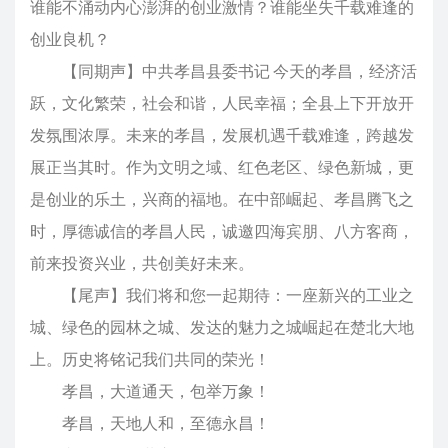
谁能不涌动内心澎湃的创业激情？谁能坐失千载难逢的
创业良机？
【同期声】中共孝昌县委书记 今天的孝昌，经济活
跃，文化繁荣，社会和谐，人民幸福；全县上下开放开
发氛围浓厚。未来的孝昌，发展机遇千载难逢，跨越发
展正当其时。作为文明之域、红色老区、绿色新城，更
是创业的乐土，兴商的福地。在中部崛起、孝昌腾飞之
时，厚德诚信的孝昌人民，诚邀四海宾朋、八方客商，
前来投资兴业，共创美好未来。
【尾声】我们将和您一起期待：一座新兴的工业之
城、绿色的园林之城、发达的魅力之城崛起在楚北大地
上。历史将铭记我们共同的荣光！
孝昌，大道通天，包举万象！
孝昌，天地人和，至德永昌！