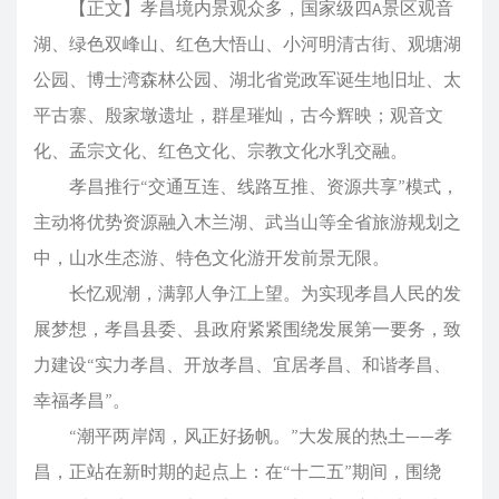
【正文】孝昌境内景观众多，国家级四A景区观音
湖、绿色双峰山、红色大悟山、小河明清古街、观塘湖
公园、博士湾森林公园、湖北省党政军诞生地旧址、太
平古寨、殷家墩遗址，群星璀灿，古今辉映；观音文
化、孟宗文化、红色文化、宗教文化水乳交融。
孝昌推行“交通互连、线路互推、资源共享”模式，
主动将优势资源融入木兰湖、武当山等全省旅游规划之
中，山水生态游、特色文化游开发前景无限。
长忆观潮，满郭人争江上望。为实现孝昌人民的发
展梦想，孝昌县委、县政府紧紧围绕发展第一要务，致
力建设“实力孝昌、开放孝昌、宜居孝昌、和谐孝昌、
幸福孝昌”。
“潮平两岸阔，风正好扬帆。”大发展的热土——孝
昌，正站在新时期的起点上：在“十二五”期间，围绕