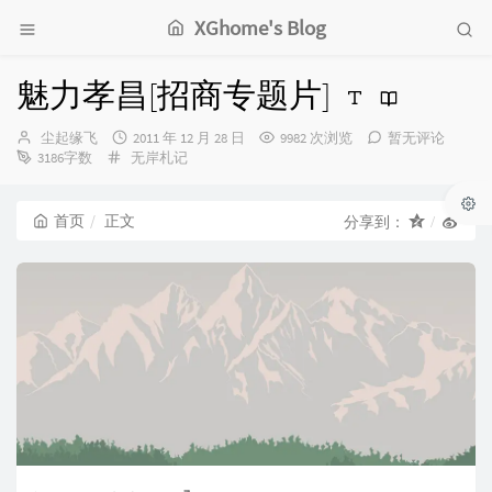
XGhome's Blog
魅力孝昌[招商专题片]
博
发
尘起缘飞
2011 年 12 月 28 日
9982 次浏览
暂无评论
主：
分
布
3186字数
无岸札记
类：
时
间：
首页
正文
分享到：