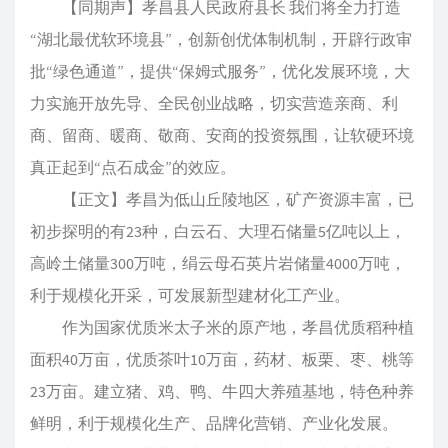
【同期声】孝昌县人民政府县长 我们将全力打造
“湖北最优软环境县”，创新创优体制机制，开辟行政审
批“绿色通道”，提供“保姆式服务”，优化发展环境，大
力实施开放先导、全民创业战略，切实营造亲商、利
商、留商、暖商、敬商、安商的投资氛围，让软硬环境
真正起到“点石成金”的效应。
【正文】孝昌为低山丘陵地区，矿产资源丰富，已
初步探明的有23种，白云石、大理石储量5亿吨以上，
高岭土储量300万吨，绢云母石英片岩储量4000万吨，
利于规模化开采，可发展新型建材化工产业。
作为国家优质米太子米的原产地，孝昌优质稻种植
面积40万亩，优质茶叶10万亩，药材、板栗、枣、桃等
23万亩。建立猪、鸡、鸭、牛四大养殖基地，特色种养
鲜明，利于规模化生产、品牌化营销、产业化发展。