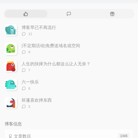
热
最
随
门
新
机
文
评
文
博客早已不再流行
章
论
章
评
11
论
数：
[不定期活动]免费送域名或空间
评
9
论
数：
人生的抉择为什么都这么让人无奈？
评
7
论
数：
六一快乐
评
6
论
数：
坏蓬喜欢摔东西
评
5
论
数：
博客信息
文章数目
1345