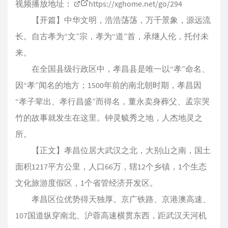
视频播放地址：
https://xghome.net/go/294
【开篇】中华文明，浩浩荡荡，万千景象，源远流
长。自古孝为“文”宗，孝为“道”首，承继人伦，托付未
来。
在全国县级行政区中，孝昌县是唯一以“孝”命名、
因“孝”闻名的地方；1500年前的南北朝时期，孝昌因
“孝子辈出、孝行昌盛”而得名，董永卖身葬父、孟宗哭
竹的故事就发生在这里。钟灵毓秀之地，人杰地灵之
所。
【正文】孝昌位居大武汉之北，大别山之南，国土
面积1217平方公里，人口66万，辖12个乡镇，1个生态
文化旅游度假区，1个省管经济开发区。
孝昌区位优势得天独厚。京广铁路、京港澳高速、
107国道纵穿南北、沪蓉高速横贯东西，距武汉天河机