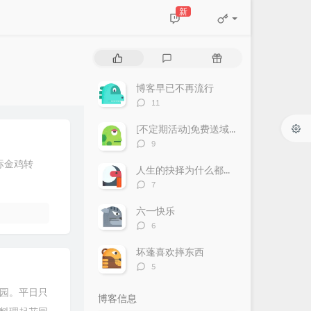
新
热
最
随
门
新
机
文
评
文
博客早已不再流行
章
论
章
评
11
论
数：
[不定期活动]免费送域名或空间
评
9
论
标金鸡转
数：
人生的抉择为什么都这么让人无奈？
评
7
论
数：
六一快乐
评
6
论
数：
坏蓬喜欢摔东西
评
5
论
数：
园。平日只
博客信息