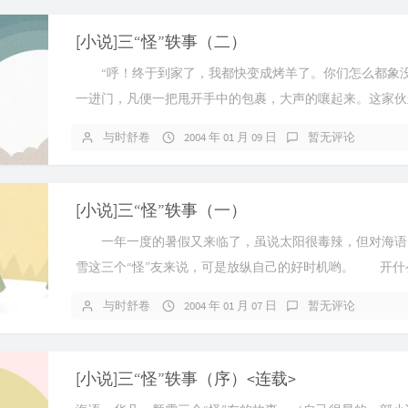
[小说]三“怪”轶事（二）
“呼！终于到家了，我都快变成烤羊了。你们怎么都象没
一进门，凡便一把甩开手中的包裹，大声的嚷起来。这家伙
明白“祸从口出”这个道理。 ...
与时舒卷
2004 年 01 月 09 日
暂无评论
[小说]三“怪”轶事（一）
一年一度的暑假又来临了，虽说太阳很毒辣，但对海语
雪这三个“怪”友来说，可是放纵自己的好时机哟。 开什
了四个多月，为了教一群调皮的...
与时舒卷
2004 年 01 月 07 日
暂无评论
[小说]三“怪”轶事（序）<连载>