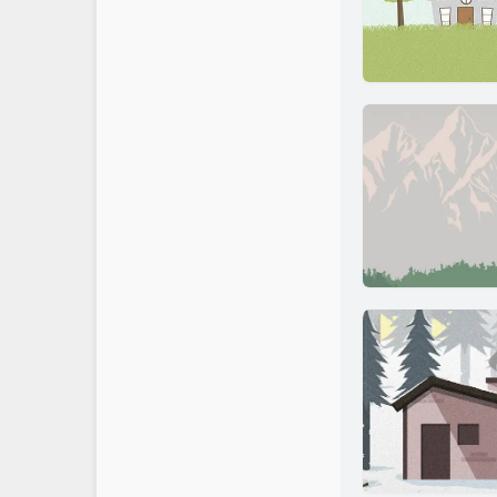
文章归档
JiaYu Blog
145
推荐主机
谷子猫的博客
270
关于博客
有个博客
322
130
200