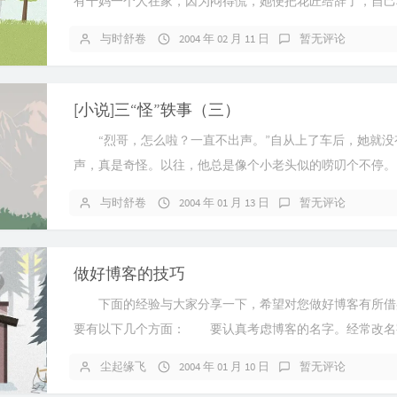
有干妈一个人在家，因为闷得慌，她便把花匠给辞了，自己
来。几年下来，小花园在她的料理...
与时舒卷
2004 年 02 月 11 日
暂无评论
[小说]三“怪”轶事（三）
“烈哥，怎么啦？一直不出声。”自从上了车后，她就没
声，真是奇怪。以往，他总是像个小老头似的唠叨个不停
没……没什么。”不会吧，快嘴颜...
与时舒卷
2004 年 01 月 13 日
暂无评论
做好博客的技巧
下面的经验与大家分享一下，希望对您做好博客有所
要有以下几个方面： 要认真考虑博客的名字。经常改名
好。如果你要用上至少好几年的话。...
尘起缘飞
2004 年 01 月 10 日
暂无评论