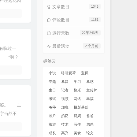
料理起花园
文章数目
1345
评论数目
1161
运行天数
22年243天
最后活动
2 个月前
有吭过一
。 “啊？
标签云
小说
聆听夏荷
宝贝
专题
孝昌
学习
孝感
生日
记者
快乐
宣传片
考试
视频
网络
幸福
借鉴。 主
爷爷
加班
摄影基础
字当然不
照片
奶奶
妈妈
爸爸
旅游
技术
写作
弟弟
成长
高兴
美食
论文