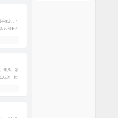
事似的。”
永远都不会
、华凡、颜
么玩笑，忙